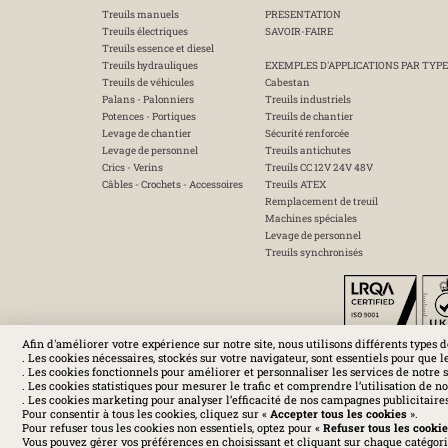
Treuils manuels
PRESENTATION
Treuils électriques
SAVOIR-FAIRE
Treuils essence et diesel
Treuils hydrauliques
EXEMPLES D'APPLICATIONS PAR TYPE
Treuils de véhicules
Cabestan
Palans - Palonniers
Treuils industriels
Potences - Portiques
Treuils de chantier
Levage de chantier
Sécurité renforcée
Levage de personnel
Treuils antichutes
Crics - Verins
Treuils CC 12V 24V 48V
Câbles - Crochets - Accessoires
Treuils ATEX
Remplacement de treuil
Machines spéciales
Levage de personnel
Treuils synchronisés
Afin d'améliorer votre expérience sur notre site, nous utilisons différents types d
. Les cookies nécessaires, stockés sur votre navigateur, sont essentiels pour que l
. Les cookies fonctionnels pour améliorer et personnaliser les services de notre s
. Les cookies statistiques pour mesurer le trafic et comprendre l’utilisation de not
. Les cookies marketing pour analyser l’efficacité de nos campagnes publicitaires 
Mentions légal
Pour consentir à tous les cookies, cliquez sur «
Accepter tous les cookies
».
Pour refuser tous les cookies non essentiels, optez pour «
Refuser tous les cooki
Vous pouvez gérer vos préférences en choisissant et cliquant sur chaque catégorie