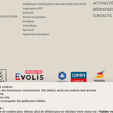
ACTUALIT
EXEMPLES D'APPLICATION PAR SECTEUR D'ACTIVITÉ
Ingénierie et BTP
MÉDIATHÈ
Industrie
CONTACTS
 DE SOLUTION
Fluvial et maritime
Nucléaire
Scientifique
Spectacle
Application spécifique
e cookies :
e site fonctionne correctement. Par défaut, seuls ces cookies sont activés.
ite.
Huchez 2016© Tous droits réservés - Reproductions interdites
re site.
et proposer des publicités ciblées.
es
-
Politique de confidentialité
-
Cookies
-
Conditions générales
-
Charte d
es
».
 de cookies pour obtenir plus de détails puis en validant votre choix via «
Valider v