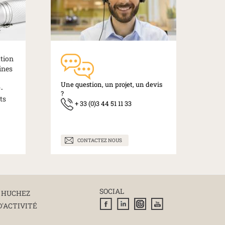
ation
ines
Une question, un projet, un devis
-
?
ts
+ 33 (0)3 44 51 11 33
CONTACTEZ NOUS
SOCIAL
 HUCHEZ
D'ACTIVITÉ