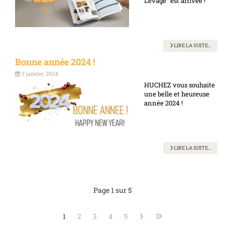
Levage" est arrivée !
LIRE LA SUITE...
Bonne année 2024 !
3 janvier 2024
HUCHEZ vous souhaite
une belle et heureuse
année 2024 !
LIRE LA SUITE...
Page 1 sur 5
1
2
3
4
5