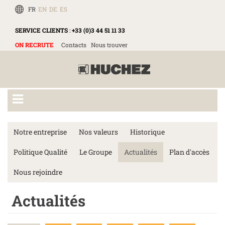
FR
EN
DE
ES
SERVICE CLIENTS
:
+33 (0)3 44 51 11 33
ON RECRUTE
Contacts
Nous trouver
Notre entreprise
Nos valeurs
Historique
Politique Qualité
Le Groupe
Actualités
Plan d'accès
Nous rejoindre
Actualités