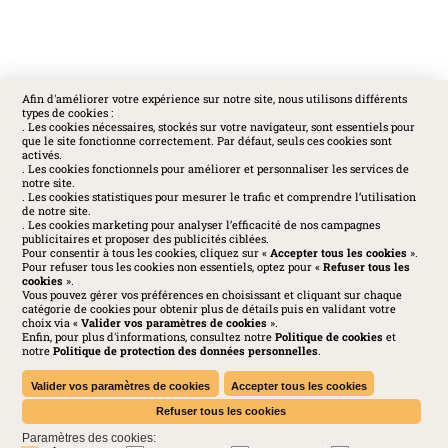
Afin d'améliorer votre expérience sur notre site, nous utilisons différents
types de cookies :
SOCIAL
. Les cookies nécessaires, stockés sur votre navigateur, sont essentiels pour
que le site fonctionne correctement. Par défaut, seuls ces cookies sont
activés.
. Les cookies fonctionnels pour améliorer et personnaliser les services de
notre site.
. Les cookies statistiques pour mesurer le trafic et comprendre l’utilisation
de notre site.
. Les cookies marketing pour analyser l’efficacité de nos campagnes
publicitaires et proposer des publicités ciblées.
Pour consentir à tous les cookies, cliquez sur «
Accepter tous les cookies
».
Pour refuser tous les cookies non essentiels, optez pour «
Refuser tous les
cookies
».
Vous pouvez gérer vos préférences en choisissant et cliquant sur chaque
catégorie de cookies pour obtenir plus de détails puis en validant votre
choix via «
Valider vos paramètres de cookies
».
Enfin, pour plus d'informations, consultez notre
Politique de cookies
et
Huchez 2016© Tous droits réservés - Reproductions interdites
notre
Politique de protection des données personnelles
.
Mentions légales
-
Politique de confidentialité
-
Cookies
-
Conditions générales
-
Charte des médias sociaux
Valider vos paramètres de cookies
Accepter tous les cookies
Refuser tous les cookies
Paramètres des cookies: