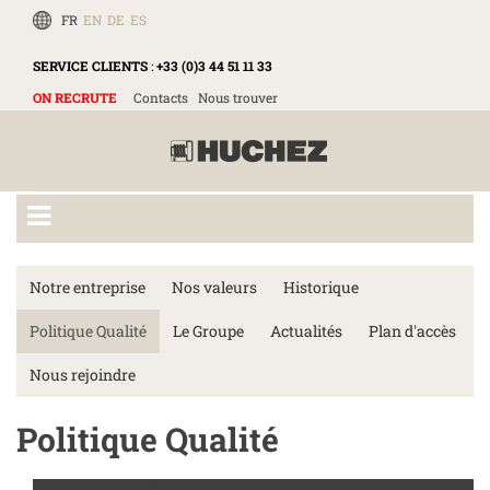
FR
EN
DE
ES
SERVICE CLIENTS
:
+33 (0)3 44 51 11 33
ON RECRUTE
Contacts
Nous trouver
Notre entreprise
Nos valeurs
Historique
Politique Qualité
Le Groupe
Actualités
Plan d'accès
Nous rejoindre
Politique Qualité