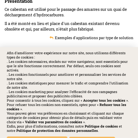
Présentation
Ce cabestan est utilisé pour le passage des amarres sur un quai de
déchargement d'hydrocarbures.
Il a été monté en lieu et place d'un cabestan existant devenu
obsolète et qui, par ailleurs, n'était plus fabriqué.
Exemples d'applications par type de solution
Afin d'améliorer votre expérience sur notre site, nous utilisons différents
types de cookies :
SOCIAL
. Les cookies nécessaires, stockés sur votre navigateur, sont essentiels pour
que le site fonctionne correctement. Par défaut, seuls ces cookies sont
activés.
. Les cookies fonctionnels pour améliorer et personnaliser les services de
notre site.
. Les cookies statistiques pour mesurer le trafic et comprendre l’utilisation
de notre site.
. Les cookies marketing pour analyser l’efficacité de nos campagnes
publicitaires et proposer des publicités ciblées.
Pour consentir à tous les cookies, cliquez sur «
Accepter tous les cookies
».
Pour refuser tous les cookies non essentiels, optez pour «
Refuser tous les
cookies
».
Vous pouvez gérer vos préférences en choisissant et cliquant sur chaque
catégorie de cookies pour obtenir plus de détails puis en validant votre
choix via «
Valider vos paramètres de cookies
».
Enfin, pour plus d'informations, consultez notre
Politique de cookies
et
Huchez 2016© Tous droits réservés - Reproductions interdites
notre
Politique de protection des données personnelles
.
Mentions légales
-
Politique de confidentialité
-
Cookies
-