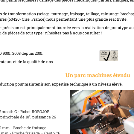
s de transformation (sciage, tournage, fraisage, taillage, rainurage, brocha
rières (60420- Oise, France) nous permettant une plus grande réactivité.
e précision est principalement tournée vers la réalisation de prototype a
 pièces de tout type : n’hésitez pas à nous consulter !
9001 :2008 depuis 2001.
ateurs et de la qualité de nos
Un parc machines étendu
uction pour maintenir son expertise technique à un niveau élevé.
Smooth G - Robot ROBOJOB
rincipale de 10’’, puissance 26
0 mm - Broche de fraisage
 mm - Broche fraisage – Capto C6.