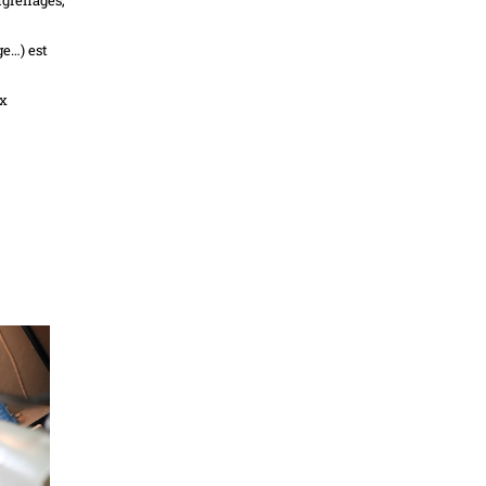
ge…) est
ux