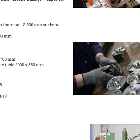
 fourreau - Ø 800 mm sur banc -
900 mm
 x 700 mm
té table 3000 x 560 mm.
8
e 10
0