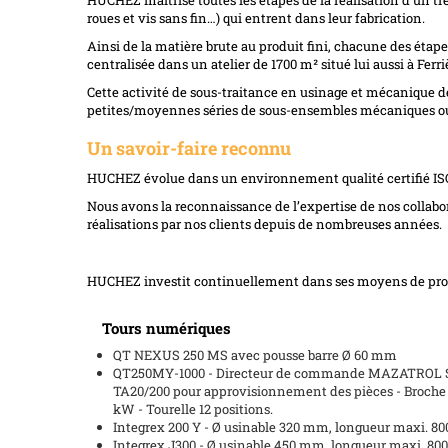
roues et vis sans fin…) qui entrent dans leur fabrication.
Ainsi de la matière brute au produit fini, chacune des étape
centralisée dans un atelier de 1700 m² situé lui aussi à Fer
Cette activité de sous-traitance en usinage et mécanique d
petites/moyennes séries de sous-ensembles mécaniques ou de
Un savoir-faire reconnu
HUCHEZ évolue dans un environnement qualité certifié ISO 
Nous avons la reconnaissance de l’expertise de nos collabor
réalisations par nos clients depuis de nombreuses années.
HUCHEZ investit continuellement dans ses moyens de prod
Tours numériques
QT NEXUS 250 MS avec pousse barre Ø 60 mm
QT250MY-1000 - Directeur de commande MAZATROL 
TA20/200 pour approvisionnement des pièces - Broche p
kW - Tourelle 12 positions.
Integrex 200 Y - Ø usinable 320 mm, longueur maxi. 80
Integrex J300 - Ø usinable 450 mm, longueur maxi. 800