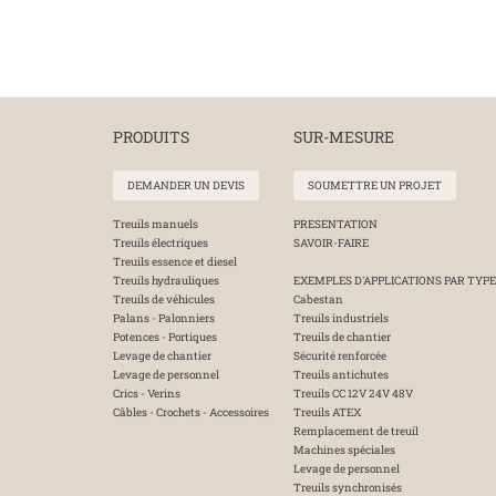
PRODUITS
SUR-MESURE
DEMANDER UN DEVIS
SOUMETTRE UN PROJET
Treuils manuels
PRESENTATION
Treuils électriques
SAVOIR-FAIRE
Treuils essence et diesel
Treuils hydrauliques
EXEMPLES D'APPLICATIONS PAR TYPE
Treuils de véhicules
Cabestan
Palans - Palonniers
Treuils industriels
Potences - Portiques
Treuils de chantier
Levage de chantier
Sécurité renforcée
Levage de personnel
Treuils antichutes
Crics - Verins
Treuils CC 12V 24V 48V
Câbles - Crochets - Accessoires
Treuils ATEX
Remplacement de treuil
Machines spéciales
Levage de personnel
Treuils synchronisés