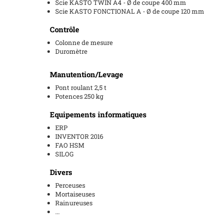
Scie KASTO TWIN A4 - Ø de coupe 400 mm
Scie KASTO FONCTIONAL A - Ø de coupe 120 mm
Contrôle
Colonne de mesure
Duromètre
Manutention/Levage
Pont roulant 2,5 t
Potences 250 kg
Equipements informatiques
ERP
INVENTOR 2016
FAO HSM
SILOG
Divers
Perceuses
Mortaiseuses
Rainureuses
...