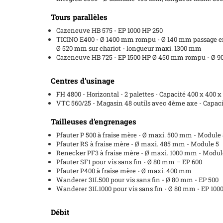
Tours parallèles
Cazeneuve HB 575 - EP 1000 HP 250
TICINO E400 - Ø 1400 mm rompu - Ø 140 mm passage en
Ø 520 mm sur chariot - longueur maxi. 1300 mm
Cazeneuve HB 725 - EP 1500 HP Ø 450 mm rompu - Ø 
Centres d’usinage
FH 4800 - Horizontal - 2 palettes - Capacité 400 x 400
VTC 560/25 - Magasin 48 outils avec 4ème axe - Capaci
Tailleuses d’engrenages
Pfauter P 500 à fraise mère - Ø maxi. 500 mm - Module 
Pfauter RS à fraise mère - Ø maxi. 485 mm - Module 5
Renecker PF3 à fraise mère - Ø maxi. 1000 mm - Modul
Pfauter SF1 pour vis sans fin - Ø 80 mm – EP 600
Pfauter P400 à fraise mère - Ø maxi. 400 mm
Wanderer 31L500 pour vis sans fin - Ø 80 mm - EP 500
Wanderer 31L1000 pour vis sans fin - Ø 80 mm - EP 100
Débit