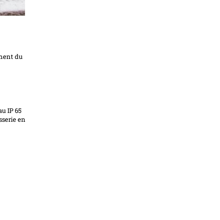
ement du
au IP 65
sserie en