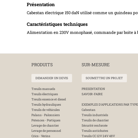
Présentation
Cabestan électrique 150 daN utilisé comme un guindeau pour
Caractéristiques techniques
Alimentation en 230V monophasé, commande par boite à b
PRODUITS
SUR-MESURE
DEMANDER UN DEVIS
SOUMETTRE UN PROJET
Treuils manuels
PRESENTATION
Treuils électriques
SAVOIR-FAIRE
Treuils essence et diesel
Treuils hydrauliques
EXEMPLES D'APPLICATIONS PAR TYPE
Treuils de véhicules
Cabestan
Palans - Palonniers
Treuils industriels
Potences - Portiques
Treuils de chantier
Levage de chantier
Sécurité renforcée
Levage de personnel
Treuils antichutes
Crics - Verins
Treuils CC 12V 24V 48V