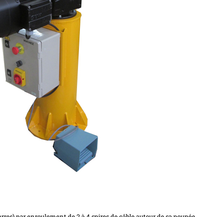
arres) par enroulement de 2 à 4 spires de câble autour de sa poupée.