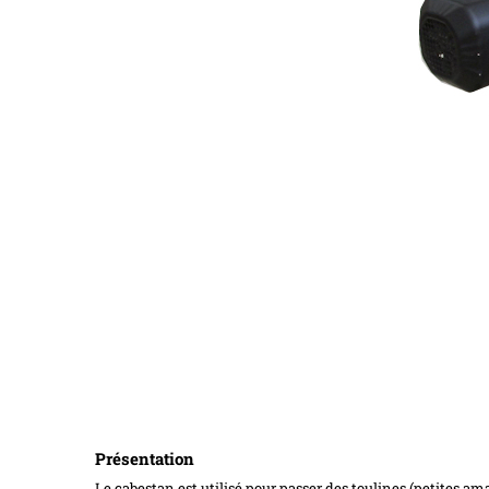
Présentation
Le cabestan est utilisé pour passer des toulines (petites am