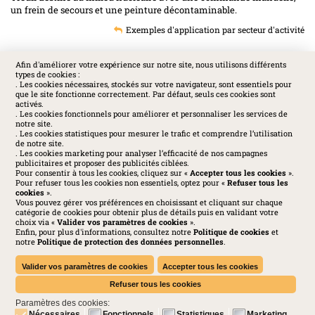
un frein de secours et une peinture décontaminable.
Exemples d'application par secteur d'activité
Afin d'améliorer votre expérience sur notre site, nous utilisons différents
types de cookies :
SOCIAL
. Les cookies nécessaires, stockés sur votre navigateur, sont essentiels pour
que le site fonctionne correctement. Par défaut, seuls ces cookies sont
activés.
. Les cookies fonctionnels pour améliorer et personnaliser les services de
notre site.
. Les cookies statistiques pour mesurer le trafic et comprendre l’utilisation
de notre site.
. Les cookies marketing pour analyser l’efficacité de nos campagnes
publicitaires et proposer des publicités ciblées.
Pour consentir à tous les cookies, cliquez sur «
Accepter tous les cookies
».
Pour refuser tous les cookies non essentiels, optez pour «
Refuser tous les
cookies
».
Vous pouvez gérer vos préférences en choisissant et cliquant sur chaque
catégorie de cookies pour obtenir plus de détails puis en validant votre
choix via «
Valider vos paramètres de cookies
».
Enfin, pour plus d'informations, consultez notre
Politique de cookies
et
Huchez 2016© Tous droits réservés - Reproductions interdites
notre
Politique de protection des données personnelles
.
Mentions légales
-
Politique de confidentialité
-
Cookies
-
Conditions générales
-
Charte des médias sociaux
Valider vos paramètres de cookies
Accepter tous les cookies
Refuser tous les cookies
Paramètres des cookies:
Nécessaires
Fonctionnels
Statistiques
Marketing