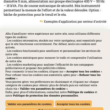
diamètre 5 mm, alimentation sur groupe électrogène 400 V – 50 Hz
– 15 kVA. Fin de course mécanique de sécurité. Réa instrumenté
permettant la mesure de l’effort et de la valeur déroulée. Option :
bâche de protection pour le treuil et le réa.
Exemples d'application par secteur d'activité
Afin d'améliorer votre expérience sur notre site, nous utilisons différents
types de cookies :
SOCIAL
. Les cookies nécessaires, stockés sur votre navigateur, sont essentiels pour
que le site fonctionne correctement. Par défaut, seuls ces cookies sont
activés.
. Les cookies fonctionnels pour améliorer et personnaliser les services de
notre site.
. Les cookies statistiques pour mesurer le trafic et comprendre l’utilisation
de notre site.
. Les cookies marketing pour analyser l’efficacité de nos campagnes
publicitaires et proposer des publicités ciblées.
Pour consentir à tous les cookies, cliquez sur «
Accepter tous les cookies
».
Pour refuser tous les cookies non essentiels, optez pour «
Refuser tous les
cookies
».
Vous pouvez gérer vos préférences en choisissant et cliquant sur chaque
catégorie de cookies pour obtenir plus de détails puis en validant votre
choix via «
Valider vos paramètres de cookies
».
Enfin, pour plus d'informations, consultez notre
Politique de cookies
et
Huchez 2016© Tous droits réservés - Reproductions interdites
notre
Politique de protection des données personnelles
.
Mentions légales
-
Politique de confidentialité
-
Cookies
-
Conditions générales
-
Charte des médias sociaux
Valider vos paramètres de cookies
Accepter tous les cookies