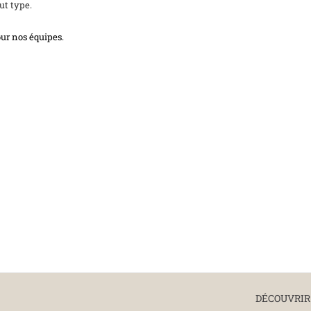
ut type.
our nos équipes.
DÉCOUVRIR