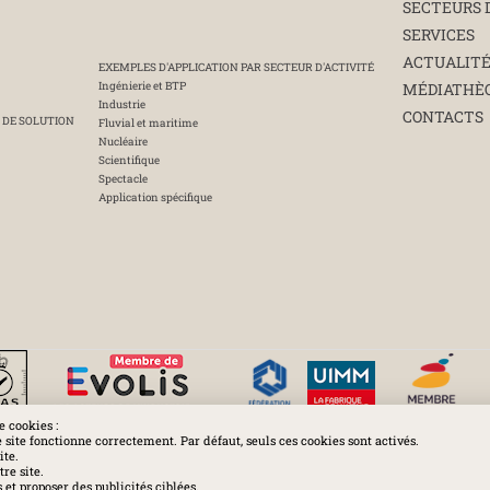
SECTEURS 
SERVICES
ACTUALIT
EXEMPLES D'APPLICATION PAR SECTEUR D'ACTIVITÉ
Ingénierie et BTP
MÉDIATHÈ
Industrie
CONTACTS
 DE SOLUTION
Fluvial et maritime
Nucléaire
Scientifique
Spectacle
Application spécifique
e cookies :
e site fonctionne correctement. Par défaut, seuls ces cookies sont activés.
ite.
Huchez 2016© Tous droits réservés - Reproductions interdites
re site.
et proposer des publicités ciblées.