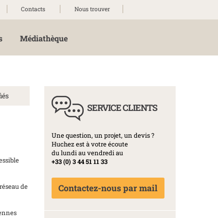
Contacts
Nous trouver
s
Médiathèque
iés
SERVICE CLIENTS
Une question, un projet, un devis ?
Huchez est à votre écoute
du lundi au vendredi au
essible
+33 (0) 3 44 51 11 33
 réseau de
Contactez-nous par mail
yennes