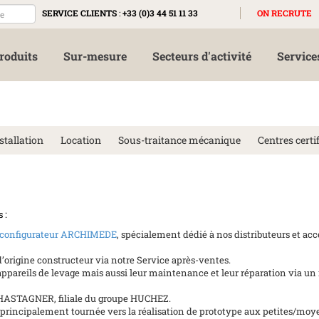
SERVICE CLIENTS
:
+33 (0)3 44 51 11 33
ON RECRUTE
roduits
Sur-mesure
Secteurs d'activité
Service
stallation
Location
Sous-traitance mécanique
Centres certif
 :
configurateur ARCHIMEDE
, spécialement dédié à nos distributeurs et acc
’origine constructeur via notre Service après-ventes.
s appareils de levage mais aussi leur maintenance et leur réparation via un
a CHASTAGNER, filiale du groupe HUCHEZ.
 principalement tournée vers la réalisation de prototype aux petites/mo