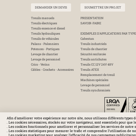
DEMANDER UN DEVIS
SOUMETTRE UN PROJET
Treuils manuels
PRESENTATION
Treuils électriques
SAVOIR-FAIRE
Treuils essence et diesel
Treuils hydrauliques
EXEMPLES D'APPLICATIONS PAR TYPE
Treuils de véhicules
Cabestan
Palans - Palonniers
Treuils industriels
Potences - Portiques
Treuils de chantier
Levage de chantier
Sécurité renforcée
Levage de personnel
Treuils antichutes
Crics - Verins
Treuils CC 12V 24V 48V
Câbles - Crochets - Accessoires
Treuils ATEX
Remplacement de treuil
Machines spéciales
Levage de personnel
Treuils synchronisés
Afin d'améliorer votre expérience sur notre site, nous utilisons différents types d
. Les cookies nécessaires, stockés sur votre navigateur, sont essentiels pour que l
. Les cookies fonctionnels pour améliorer et personnaliser les services de notre s
. Les cookies statistiques pour mesurer le trafic et comprendre l’utilisation de not
. Les cookies marketing pour analyser l’efficacité de nos campagnes publicitaires 