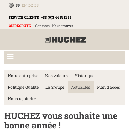
FR
EN
DE
ES
SERVICE CLIENTS
:
+33 (0)3 44 51 11 33
ON RECRUTE
Contacts
Nous trouver
Notre entreprise
Nos valeurs
Historique
Politique Qualité
Le Groupe
Actualités
Plan d'accès
Nous rejoindre
HUCHEZ vous souhaite une
bonne année !