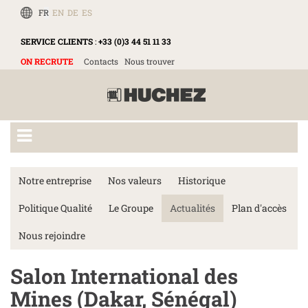
FR
EN
DE
ES
SERVICE CLIENTS
:
+33 (0)3 44 51 11 33
ON RECRUTE
Contacts
Nous trouver
Notre entreprise
Nos valeurs
Historique
Politique Qualité
Le Groupe
Actualités
Plan d'accès
Nous rejoindre
Salon International des
Mines (Dakar, Sénégal)