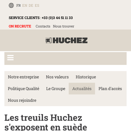
FR
EN
DE
ES
SERVICE CLIENTS
:
+33 (0)3 44 51 11 33
ON RECRUTE
Contacts
Nous trouver
Notre entreprise
Nos valeurs
Historique
Politique Qualité
Le Groupe
Actualités
Plan d'accès
Nous rejoindre
Les treuils Huchez
s'exposent en suède