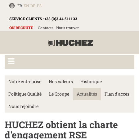
FR
EN
DE
ES
SERVICE CLIENTS
:
+33 (0)3 44 51 11 33
ON RECRUTE
Contacts
Nous trouver
Notre entreprise
Nos valeurs
Historique
Politique Qualité
Le Groupe
Actualités
Plan d'accès
Nous rejoindre
HUCHEZ obtient la charte
d'engagement RSE