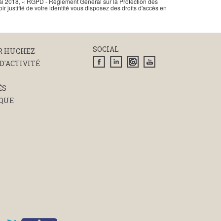
 mai 2018, « RGPD - Règlement Général sur la Protection des
 justifié de votre identité vous disposez des droits d'accès en
SOCIAL
R HUCHEZ
D'ACTIVITÉ
ÉS
QUE