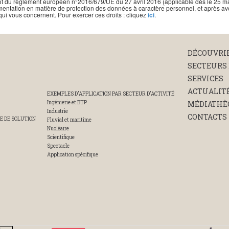
rtés et du règlement européen n°2016/679/UE du 27 avril 2016 (applicable dès le 25
mentation en matière de protection des données à caractère personnel, et après avoir
qui vous concernent. Pour exercer ces droits : cliquez
ici
.
DÉCOUVRI
SECTEURS 
SERVICES
ACTUALIT
EXEMPLES D'APPLICATION PAR SECTEUR D'ACTIVITÉ
Ingénierie et BTP
MÉDIATHÈ
Industrie
CONTACTS
E DE SOLUTION
Fluvial et maritime
Nucléaire
Scientifique
Spectacle
Application spécifique