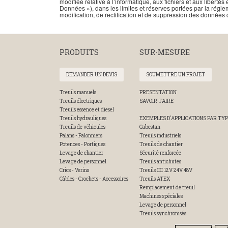
modifiée relative à l’informatique, aux fichiers et aux libe
Données »), dans les limites et réserves portées par la régle
modification, de rectification et de suppression des données 
PRODUITS
SUR-MESURE
DEMANDER UN DEVIS
SOUMETTRE UN PROJET
Treuils manuels
PRESENTATION
Treuils électriques
SAVOIR-FAIRE
Treuils essence et diesel
Treuils hydrauliques
EXEMPLES D'APPLICATIONS PAR TYP
Treuils de véhicules
Cabestan
Palans - Palonniers
Treuils industriels
Potences - Portiques
Treuils de chantier
Levage de chantier
Sécurité renforcée
Levage de personnel
Treuils antichutes
Crics - Verins
Treuils CC 12V 24V 48V
Câbles - Crochets - Accessoires
Treuils ATEX
Remplacement de treuil
Machines spéciales
Levage de personnel
Treuils synchronisés