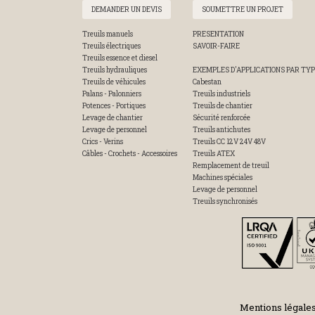
DEMANDER UN DEVIS
SOUMETTRE UN PROJET
Treuils manuels
PRESENTATION
Treuils électriques
SAVOIR-FAIRE
Treuils essence et diesel
Treuils hydrauliques
EXEMPLES D'APPLICATIONS PAR TYP
Treuils de véhicules
Cabestan
Palans - Palonniers
Treuils industriels
Potences - Portiques
Treuils de chantier
Levage de chantier
Sécurité renforcée
Levage de personnel
Treuils antichutes
Crics - Verins
Treuils CC 12V 24V 48V
Câbles - Crochets - Accessoires
Treuils ATEX
Remplacement de treuil
Machines spéciales
Levage de personnel
Treuils synchronisés
Mentions légale