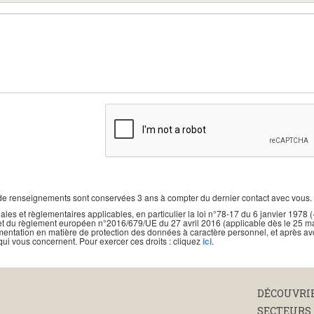
renseignements sont conservées 3 ans à compter du dernier contact avec vous.
et règlementaires applicables, en particulier la loi n°78-17 du 6 janvier 1978 (« Lo
rtés et du règlement européen n°2016/679/UE du 27 avril 2016 (applicable dès le 25
mentation en matière de protection des données à caractère personnel, et après avoir
qui vous concernent. Pour exercer ces droits : cliquez
ici
.
DÉCOUVRI
SECTEURS 