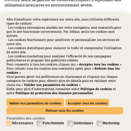
utilisations intensives en environnement sévère.
Afin d'améliorer votre expérience sur notre site, nous utilisons différents
types de cookies :
SOCIAL
. Les cookies nécessaires, stockés sur votre navigateur, sont essentiels pour
que le site fonctionne correctement. Par défaut, seuls ces cookies sont
activés.
. Les cookies fonctionnels pour améliorer et personnaliser les services de
notre site.
. Les cookies statistiques pour mesurer le trafic et comprendre l’utilisation
de notre site.
. Les cookies marketing pour analyser l’efficacité de nos campagnes
publicitaires et proposer des publicités ciblées.
Pour consentir à tous les cookies, cliquez sur «
Accepter tous les cookies
».
Pour refuser tous les cookies non essentiels, optez pour «
Refuser tous les
cookies
».
Vous pouvez gérer vos préférences en choisissant et cliquant sur chaque
catégorie de cookies pour obtenir plus de détails puis en validant votre
choix via «
Valider vos paramètres de cookies
».
Enfin, pour plus d'informations, consultez notre
Politique de cookies
et
Huchez 2016© Tous droits réservés - Reproductions interdites
notre
Politique de protection des données personnelles
.
Mentions légales
-
Politique de confidentialité
-
Cookies
-
Conditions générales
-
Charte des médias sociaux
Valider vos paramètres de cookies
Accepter tous les cookies
Refuser tous les cookies
Paramètres des cookies:
Nécessaires
Fonctionnels
Statistiques
Marketing