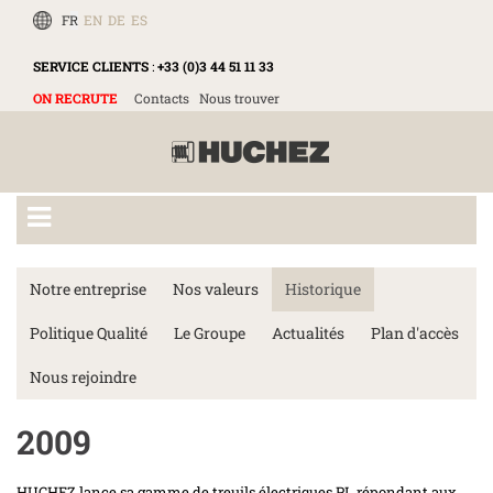
FR
EN
DE
ES
SERVICE CLIENTS
:
+33 (0)3 44 51 11 33
ON RECRUTE
Contacts
Nous trouver
Notre entreprise
Nos valeurs
Historique
Politique Qualité
Le Groupe
Actualités
Plan d'accès
Nous rejoindre
2009
HUCHEZ lance sa gamme de treuils électriques PL répondant aux