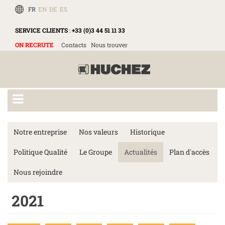
FR
EN
DE
ES
SERVICE CLIENTS
:
+33 (0)3 44 51 11 33
ON RECRUTE
Contacts
Nous trouver
Notre entreprise
Nos valeurs
Historique
Politique Qualité
Le Groupe
Actualités
Plan d'accès
Nous rejoindre
2021