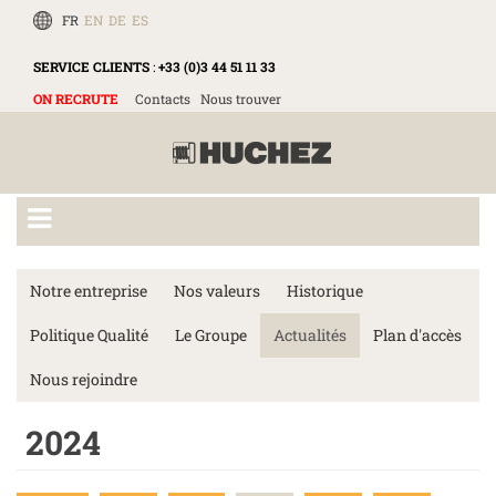
FR
EN
DE
ES
SERVICE CLIENTS
:
+33 (0)3 44 51 11 33
ON RECRUTE
Contacts
Nous trouver
Notre entreprise
Nos valeurs
Historique
Politique Qualité
Le Groupe
Actualités
Plan d'accès
Nous rejoindre
2024