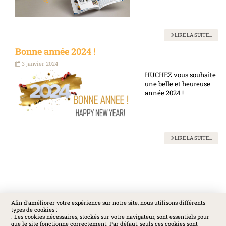
LIRE LA SUITE...
Bonne année 2024 !
3 janvier 2024
HUCHEZ vous souhaite
une belle et heureuse
année 2024 !
LIRE LA SUITE...
Afin d'améliorer votre expérience sur notre site, nous utilisons différents
types de cookies :
SOCIAL
. Les cookies nécessaires, stockés sur votre navigateur, sont essentiels pour
que le site fonctionne correctement. Par défaut, seuls ces cookies sont