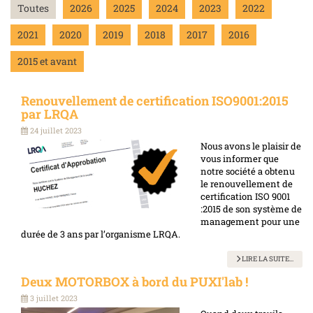
Toutes
2026
2025
2024
2023
2022
2021
2020
2019
2018
2017
2016
2015 et avant
Renouvellement de certification ISO9001:2015
par LRQA
24 juillet 2023
Nous avons le plaisir de
vous informer que
notre société a obtenu
le renouvellement de
certification ISO 9001
:2015 de son système de
management pour une
durée de 3 ans par l’organisme LRQA.
LIRE LA SUITE...
Deux MOTORBOX à bord du PUXI'lab !
3 juillet 2023