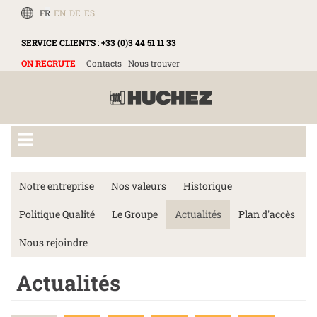
FR
EN
DE
ES
SERVICE CLIENTS
:
+33 (0)3 44 51 11 33
ON RECRUTE
Contacts
Nous trouver
Notre entreprise
Nos valeurs
Historique
Politique Qualité
Le Groupe
Actualités
Plan d'accès
Nous rejoindre
Actualités