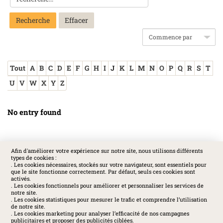
Recherche
Tout
A
B
C
D
E
F
G
H
I
J
K
L
M
N
O
P
Q
R
S
T
U
V
W
X
Y
Z
No entry found
Afin d'améliorer votre expérience sur notre site, nous utilisons différents
types de cookies :
SOCIAL
. Les cookies nécessaires, stockés sur votre navigateur, sont essentiels pour
que le site fonctionne correctement. Par défaut, seuls ces cookies sont
activés.
. Les cookies fonctionnels pour améliorer et personnaliser les services de
notre site.
. Les cookies statistiques pour mesurer le trafic et comprendre l’utilisation
de notre site.
. Les cookies marketing pour analyser l’efficacité de nos campagnes
publicitaires et proposer des publicités ciblées.