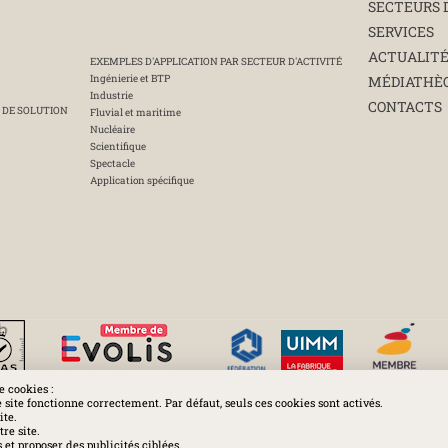
SECTEURS 
SERVICES
ACTUALIT
EXEMPLES D'APPLICATION PAR SECTEUR D'ACTIVITÉ
Ingénierie et BTP
MÉDIATHÈ
Industrie
CONTACTS
 DE SOLUTION
Fluvial et maritime
Nucléaire
Scientifique
Spectacle
Application spécifique
e cookies :
e site fonctionne correctement. Par défaut, seuls ces cookies sont activés.
ite.
Huchez 2016© Tous droits réservés - Reproductions interdites
re site.
et proposer des publicités ciblées.