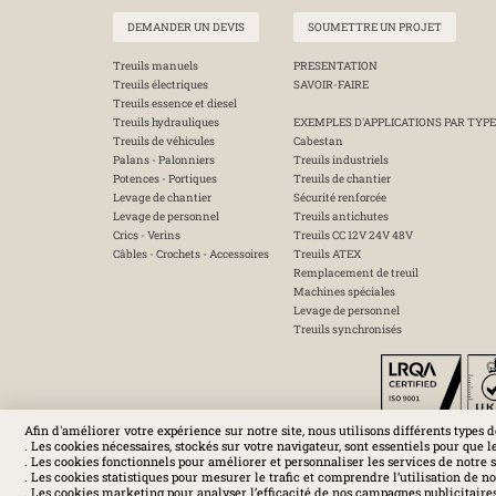
DEMANDER UN DEVIS
SOUMETTRE UN PROJET
Treuils manuels
PRESENTATION
Treuils électriques
SAVOIR-FAIRE
Treuils essence et diesel
Treuils hydrauliques
EXEMPLES D'APPLICATIONS PAR TYPE
Treuils de véhicules
Cabestan
Palans - Palonniers
Treuils industriels
Potences - Portiques
Treuils de chantier
Levage de chantier
Sécurité renforcée
Levage de personnel
Treuils antichutes
Crics - Verins
Treuils CC 12V 24V 48V
Câbles - Crochets - Accessoires
Treuils ATEX
Remplacement de treuil
Machines spéciales
Levage de personnel
Treuils synchronisés
Afin d'améliorer votre expérience sur notre site, nous utilisons différents types d
. Les cookies nécessaires, stockés sur votre navigateur, sont essentiels pour que l
. Les cookies fonctionnels pour améliorer et personnaliser les services de notre s
. Les cookies statistiques pour mesurer le trafic et comprendre l’utilisation de not
. Les cookies marketing pour analyser l’efficacité de nos campagnes publicitaires 