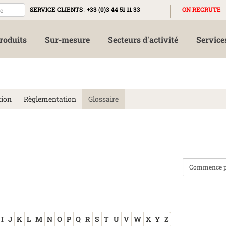
SERVICE CLIENTS
:
+33 (0)3 44 51 11 33
ON RECRUTE
roduits
Sur-mesure
Secteurs d'activité
Service
tion
Règlementation
Glossaire
I
J
K
L
M
N
O
P
Q
R
S
T
U
V
W
X
Y
Z