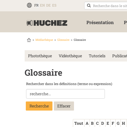
FR
EN
DE
ES
Présentation
P
Médiathèque
Glossaire
Glossaire
Photothèque
Vidéothèque
Tutoriels
Publica
Glossaire
Rechercher dans les définitions (terme ou expression)
Recherche
Tout
A
B
C
D
E
F
G
H