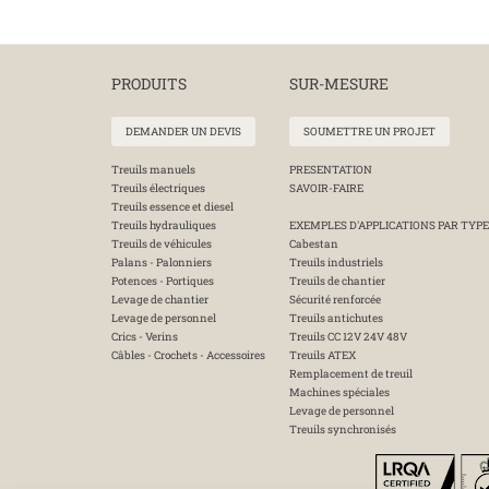
PRODUITS
SUR-MESURE
DEMANDER UN DEVIS
SOUMETTRE UN PROJET
Treuils manuels
PRESENTATION
Treuils électriques
SAVOIR-FAIRE
Treuils essence et diesel
Treuils hydrauliques
EXEMPLES D'APPLICATIONS PAR TYPE
Treuils de véhicules
Cabestan
Palans - Palonniers
Treuils industriels
Potences - Portiques
Treuils de chantier
Levage de chantier
Sécurité renforcée
Levage de personnel
Treuils antichutes
Crics - Verins
Treuils CC 12V 24V 48V
Câbles - Crochets - Accessoires
Treuils ATEX
Remplacement de treuil
Machines spéciales
Levage de personnel
Treuils synchronisés