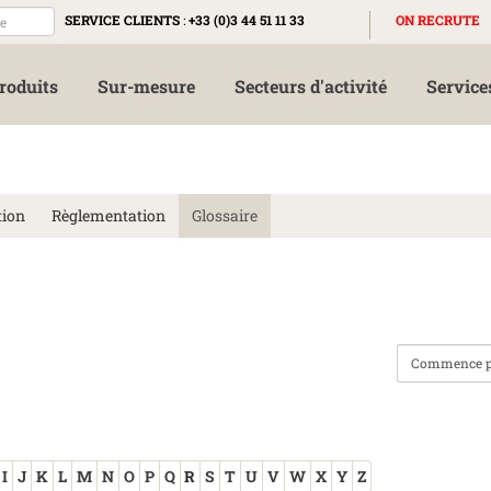
SERVICE CLIENTS
:
+33 (0)3 44 51 11 33
ON RECRUTE
roduits
Sur-mesure
Secteurs d'activité
Service
tion
Règlementation
Glossaire
I
J
K
L
M
N
O
P
Q
R
S
T
U
V
W
X
Y
Z