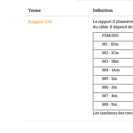
Terme
Définition
Rapport D/d
Le rapport D (diamètre
du câble. Il dépend de
FEM/ISO
M1 - 1Dm
M2 - 1Cm
M3 - 1Bm
M4 - 1Am
M5 - 2m
M6 - 3m
M7 - 4m
M8 - 5m
Les tambours des treu