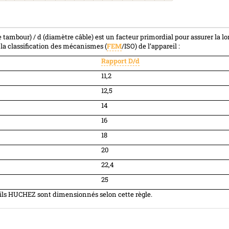
 tambour) / d (diamètre câble) est un facteur primordial pour assurer la l
 la classification des mécanismes (
FEM
/ISO) de l’appareil :
Rapport D/d
11,2
12,5
14
16
18
20
22,4
25
ils HUCHEZ sont dimensionnés selon cette règle.