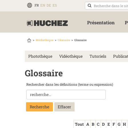
FR
EN
DE
ES
Présentation
P
Médiathèque
Glossaire
Glossaire
Photothèque
Vidéothèque
Tutoriels
Publica
Glossaire
Rechercher dans les définitions (terme ou expression)
Recherche
Tout
A
B
C
D
E
F
G
H