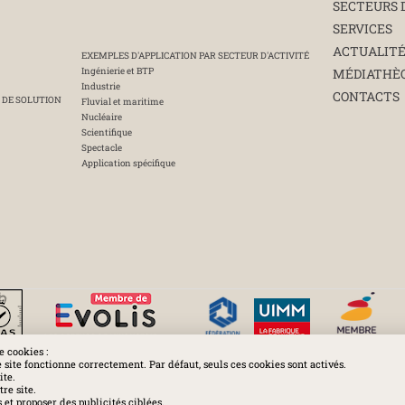
SECTEURS 
SERVICES
ACTUALIT
EXEMPLES D'APPLICATION PAR SECTEUR D'ACTIVITÉ
Ingénierie et BTP
MÉDIATHÈ
Industrie
CONTACTS
 DE SOLUTION
Fluvial et maritime
Nucléaire
Scientifique
Spectacle
Application spécifique
e cookies :
e site fonctionne correctement. Par défaut, seuls ces cookies sont activés.
ite.
Huchez 2016© Tous droits réservés - Reproductions interdites
re site.
et proposer des publicités ciblées.