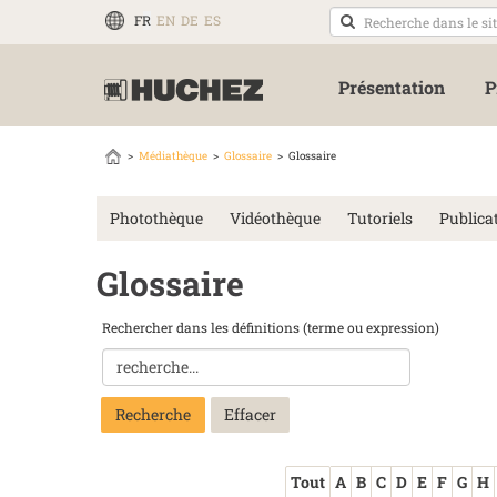
FR
EN
DE
ES
Présentation
P
Médiathèque
Glossaire
Glossaire
Photothèque
Vidéothèque
Tutoriels
Publica
Glossaire
Rechercher dans les définitions (terme ou expression)
Recherche
Tout
A
B
C
D
E
F
G
H