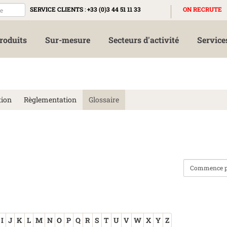
SERVICE CLIENTS
:
+33 (0)3 44 51 11 33
ON RECRUTE
roduits
Sur-mesure
Secteurs d'activité
Service
tion
Règlementation
Glossaire
I
J
K
L
M
N
O
P
Q
R
S
T
U
V
W
X
Y
Z