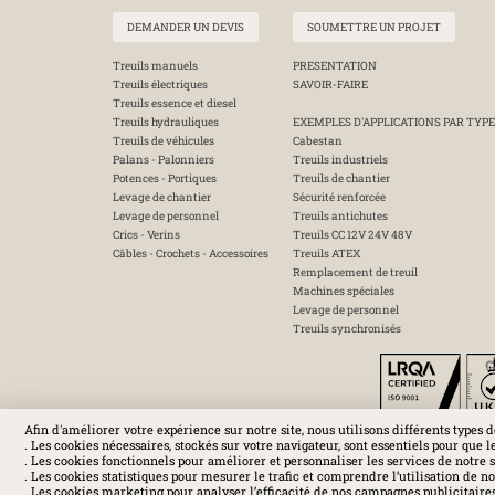
DEMANDER UN DEVIS
SOUMETTRE UN PROJET
Treuils manuels
PRESENTATION
Treuils électriques
SAVOIR-FAIRE
Treuils essence et diesel
Treuils hydrauliques
EXEMPLES D'APPLICATIONS PAR TYPE
Treuils de véhicules
Cabestan
Palans - Palonniers
Treuils industriels
Potences - Portiques
Treuils de chantier
Levage de chantier
Sécurité renforcée
Levage de personnel
Treuils antichutes
Crics - Verins
Treuils CC 12V 24V 48V
Câbles - Crochets - Accessoires
Treuils ATEX
Remplacement de treuil
Machines spéciales
Levage de personnel
Treuils synchronisés
Afin d'améliorer votre expérience sur notre site, nous utilisons différents types d
. Les cookies nécessaires, stockés sur votre navigateur, sont essentiels pour que l
. Les cookies fonctionnels pour améliorer et personnaliser les services de notre s
. Les cookies statistiques pour mesurer le trafic et comprendre l’utilisation de not
. Les cookies marketing pour analyser l’efficacité de nos campagnes publicitaires 