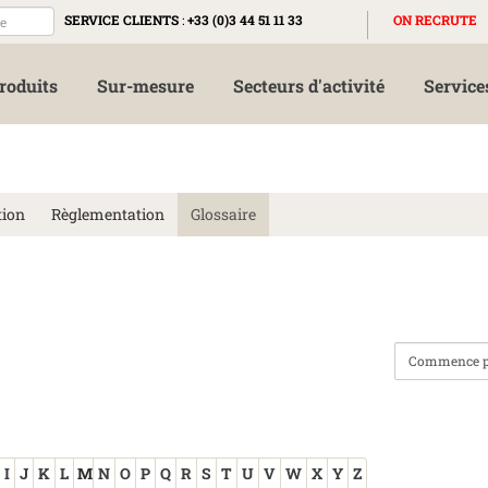
SERVICE CLIENTS
:
+33 (0)3 44 51 11 33
ON RECRUTE
roduits
Sur-mesure
Secteurs d'activité
Service
tion
Règlementation
Glossaire
I
J
K
L
M
N
O
P
Q
R
S
T
U
V
W
X
Y
Z