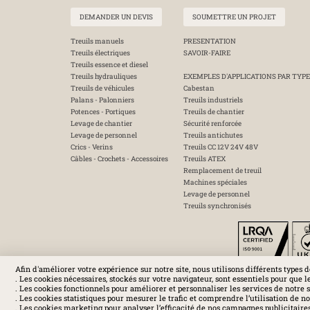
DEMANDER UN DEVIS
SOUMETTRE UN PROJET
Treuils manuels
PRESENTATION
Treuils électriques
SAVOIR-FAIRE
Treuils essence et diesel
Treuils hydrauliques
EXEMPLES D'APPLICATIONS PAR TYPE
Treuils de véhicules
Cabestan
Palans - Palonniers
Treuils industriels
Potences - Portiques
Treuils de chantier
Levage de chantier
Sécurité renforcée
Levage de personnel
Treuils antichutes
Crics - Verins
Treuils CC 12V 24V 48V
Câbles - Crochets - Accessoires
Treuils ATEX
Remplacement de treuil
Machines spéciales
Levage de personnel
Treuils synchronisés
Afin d'améliorer votre expérience sur notre site, nous utilisons différents types d
. Les cookies nécessaires, stockés sur votre navigateur, sont essentiels pour que l
. Les cookies fonctionnels pour améliorer et personnaliser les services de notre s
. Les cookies statistiques pour mesurer le trafic et comprendre l’utilisation de not
. Les cookies marketing pour analyser l’efficacité de nos campagnes publicitaires 