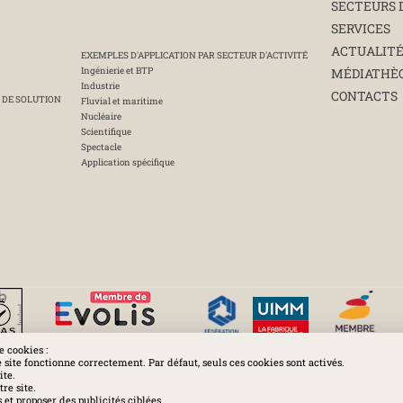
SECTEURS 
SERVICES
ACTUALIT
EXEMPLES D'APPLICATION PAR SECTEUR D'ACTIVITÉ
Ingénierie et BTP
MÉDIATHÈ
Industrie
CONTACTS
 DE SOLUTION
Fluvial et maritime
Nucléaire
Scientifique
Spectacle
Application spécifique
e cookies :
e site fonctionne correctement. Par défaut, seuls ces cookies sont activés.
ite.
Huchez 2016© Tous droits réservés - Reproductions interdites
re site.
et proposer des publicités ciblées.