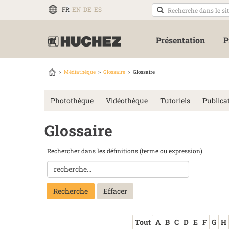
FR
EN
DE
ES
Présentation
P
Médiathèque
Glossaire
Glossaire
Photothèque
Vidéothèque
Tutoriels
Publica
Glossaire
Rechercher dans les définitions (terme ou expression)
Recherche
Tout
A
B
C
D
E
F
G
H