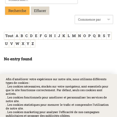
Recherche
Tout
A
B
C
D
E
F
G
H
I
J
K
L
M
N
O
P
Q
R
S
T
U
V
W
X
Y
Z
No entry found
Afin d'améliorer votre expérience sur notre site, nous utilisons différents
types de cookies :
SOCIAL
. Les cookies nécessaires, stockés sur votre navigateur, sont essentiels pour
que le site fonctionne correctement. Par défaut, seuls ces cookies sont
activés.
. Les cookies fonctionnels pour améliorer et personnaliser les services de
notre site.
. Les cookies statistiques pour mesurer le trafic et comprendre l’utilisation
de notre site.
. Les cookies marketing pour analyser l’efficacité de nos campagnes
publicitaires et proposer des publicités ciblées.