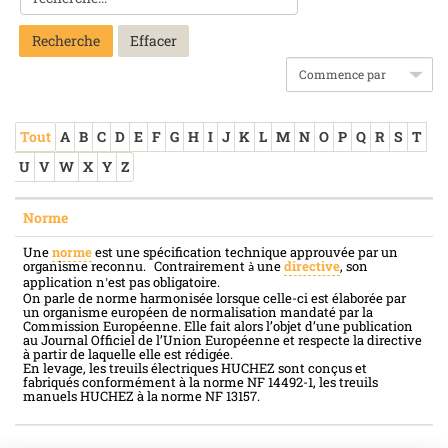
Recherche
Tout
A
B
C
D
E
F
G
H
I
J
K
L
M
N
O
P
Q
R
S
T
U
V
W
X
Y
Z
Norme
Une
norme
est une spécification technique approuvée par un
organisme reconnu.
Contrairement
une
directive
, son
à
application n
est pas obligatoire.
’
On parle de norme harmonisée lorsque celle-ci est élaborée par
un organisme européen de normalisation mandaté par la
Commission Européenne. Elle fait alors l’objet d’une publication
au Journal Officiel de l’Union Européenne et respecte la directive
à partir de laquelle elle est rédigée.
En levage, les treuils électriques HUCHEZ sont conçus et
fabriqués conformément à la norme NF 14492-1, les treuils
manuels HUCHEZ à la norme NF 13157.